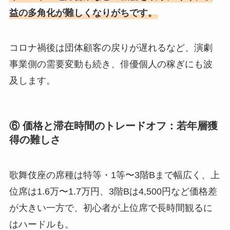
益の多角化が難しくなりがちです。
コロナ禍後は団体顧客の戻りが遅れるなど、演劇
事業側の需要変動も続き、俳優個人の稼ぎにも波
及します。
⑥ 価格と滞在時間のトレードオフ：若年層獲
得の難しさ
歌舞伎座の席種は特等・1等〜3階Bまで幅広く、上
位席は1.6万〜1.7万円、3階Bは4,500円など価格差
が大きい一方で、初心者が上位席で長時間観るに
はハードルも。