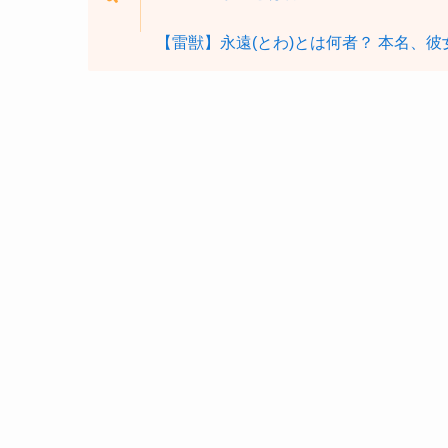
【雷獣】永遠(とわ)とは何者？ 本名、彼