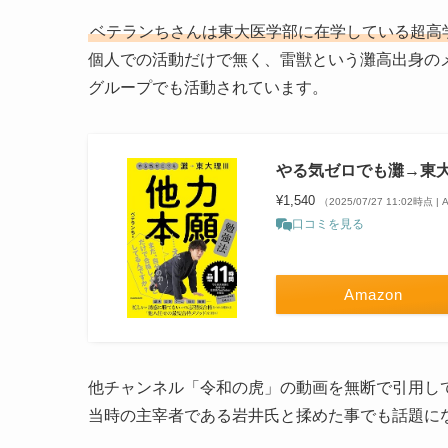
ベテランちさんは東大医学部に在学している超高学歴Y
個人での活動だけで無く、雷獣という灘高出身の
グループでも活動されています。
やる気ゼロでも灘→東大理
¥1,540
（2025/07/27 11:02時点 
口コミを見る
Amazon
他チャンネル「令和の虎」の動画を無断で引用し
当時の主宰者である岩井氏と揉めた事でも話題に