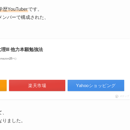
ouTuber
です。
メンバーで構成された、
III 他力本願勉強法
| Amazon調べ）
楽天市場
Yahooショッピング
ポチップ
て、
なりました。