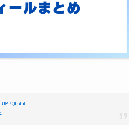
om/hUPBQbalpE
4