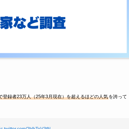
erで登録者23万人（25年3月現在）を超えるほどの人気
を誇って
ic.twitter.com/2bIkTeV3tN